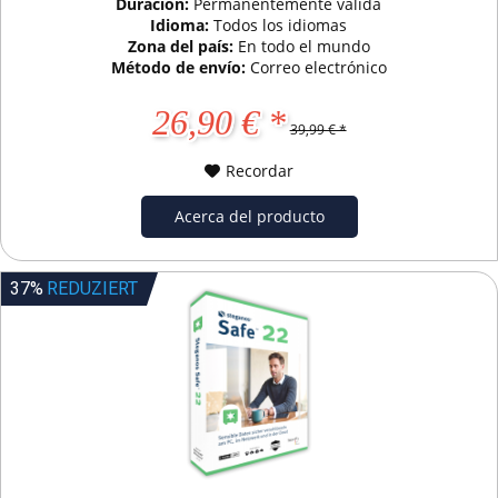
Duración:
Permanentemente válida
Idioma:
Todos los idiomas
Zona del país:
En todo el mundo
Método de envío:
Correo electrónico
26,90 € *
39,99 € *
Recordar
Acerca del producto
37%
REDUZIERT