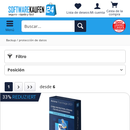
Cesta de la
Lista de deseos
Mi cuenta
compra
Menú
Backup / protección de datos
Filtro
1
desde
6
33%
REDUZIERT