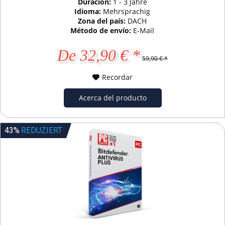
Duración:
1 - 3 Jahre
Idioma:
Mehrsprachig
Zona del país:
DACH
Método de envío:
E-Mail
De 32,90 € *
59,90 € *
Recordar
Acerca del producto
43%
REDUZIERT