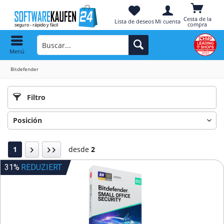
Cesta de la
Lista de deseos
Mi cuenta
compra
Menú
Bitdefender
Filtro
1
desde
2
31%
REDUZIERT