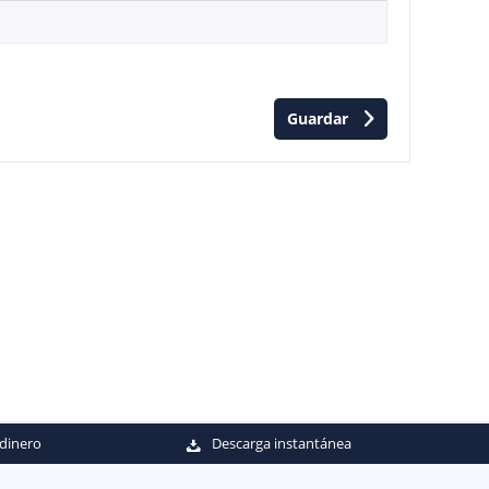
Guardar
 dinero
Descarga instantánea