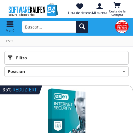
Cesta de la
Lista de deseos
Mi cuenta
compra
Menú
ESET
Filtro
35%
REDUZIERT