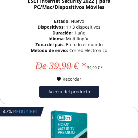
ESET Internet Security 2022 | para
PC/Mac/Dispositivos Móviles
Estado:
Nuevo
Dispositivos:
1 / 3 dispositivos
Duración:
1 año
Idioma:
Multilingüe
Zona del país:
En todo el mundo
Método de envío:
Correo electrónico
De 39,90 € *
59,90 € *
Recordar
Acerca del producto
47%
REDUZIERT