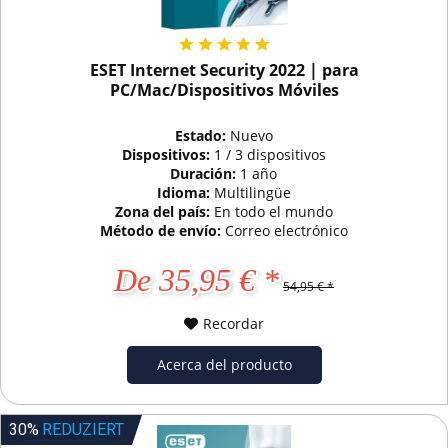
ESET Internet Security 2022 | para
PC/Mac/Dispositivos Móviles
Estado:
Nuevo
Dispositivos:
1 / 3 dispositivos
Duración:
1 año
Idioma:
Multilingüe
Zona del país:
En todo el mundo
Método de envío:
Correo electrónico
De 35,95 € *
54,95 € *
Recordar
Acerca del producto
30%
REDUZIERT