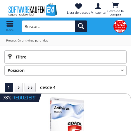
Cesta de la
Lista de deseos
Mi cuenta
compra
Menú
Protección antivirus para Mac
Filtro
1
desde
4
78%
REDUZIERT