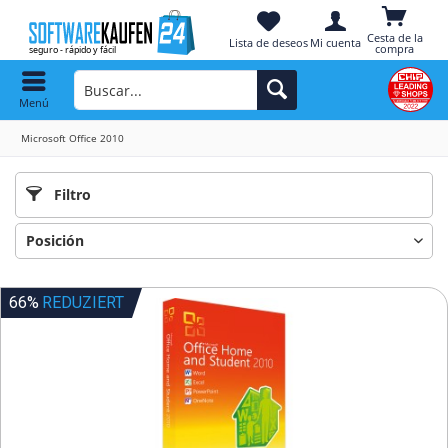
Cesta de la
Lista de deseos
Mi cuenta
compra
Menú
Microsoft Office 2010
Filtro
66%
REDUZIERT