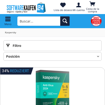
Cesta de la
Lista de deseos
Mi cuenta
compra
Menú
Kaspersky
Filtro
34%
REDUZIERT