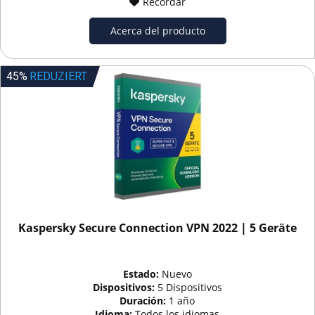
Recordar
Acerca del producto
45%
REDUZIERT
Kaspersky Secure Connection VPN 2022 | 5 Geräte
Estado:
Nuevo
Dispositivos:
5 Dispositivos
Duración:
1 año
Idioma:
Todos los idiomas