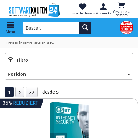
Cesta de la
Lista de deseos
Mi cuenta
compra
Menú
Protección contra virus en el PC
Filtro
1
desde
5
35%
REDUZIERT