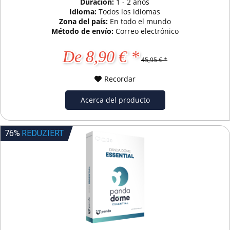
Duración:
1 - 2 años
Idioma:
Todos los idiomas
Zona del país:
En todo el mundo
Método de envío:
Correo electrónico
De 8,90 € *
45,95 € *
Recordar
Acerca del producto
76%
REDUZIERT