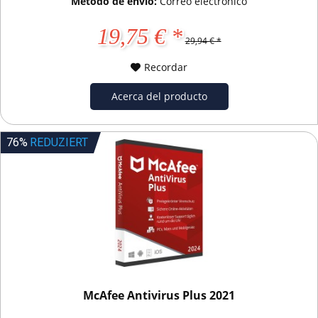
Método de envío:
Correo electrónico
19,75 € *
29,94 € *
Recordar
Acerca del producto
76%
REDUZIERT
McAfee Antivirus Plus 2021