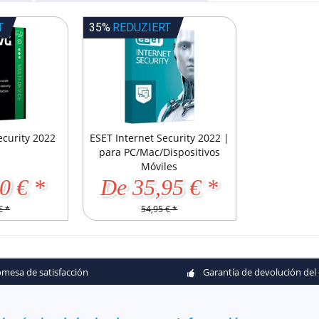
T
35%
REDUZIERT
ecurity 2022
ESET Internet Security 2022 |
para PC/Mac/Dispositivos
Móviles
0 € *
De 35,95 € *
€ *
54,95 € *
mesa de satisfacción
Garantía de devolución del