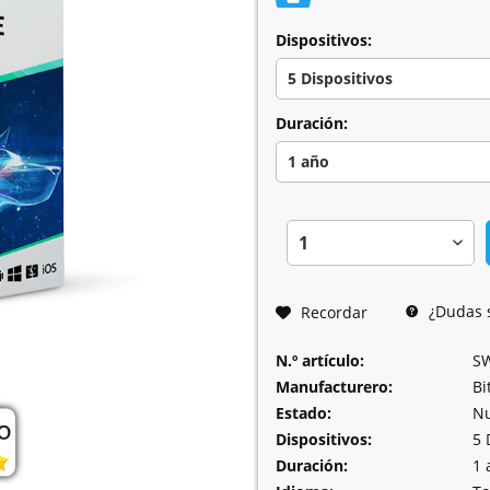
Dispositivos:
Duración:
¿Dudas s
Recordar
N.º artículo:
S
Manufacturero:
Bi
Estado:
N
Dispositivos:
5 
Duración:
1 