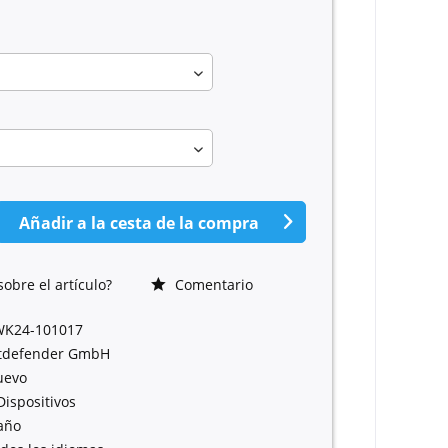
Añadir a la cesta de la compra
obre el artículo?
Comentario
WK24-101017
tdefender GmbH
uevo
Dispositivos
año