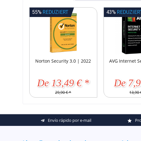
55%
REDUZIERT
43%
REDUZIER
Norton Security 3.0 | 2022
AVG Internet S
De 13,49 € *
De 7,9
29,90 € *
13,90 
Envío rápido por e-mail
Pro