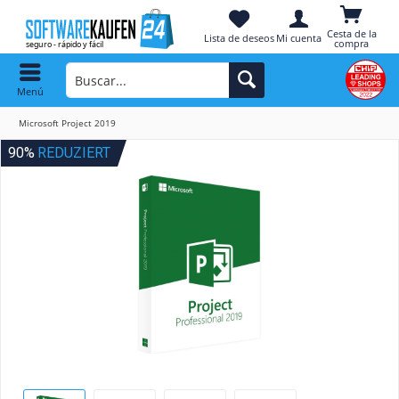
Cesta de la
Lista de deseos
Mi cuenta
compra
Menú
Microsoft Project 2019
90%
REDUZIERT