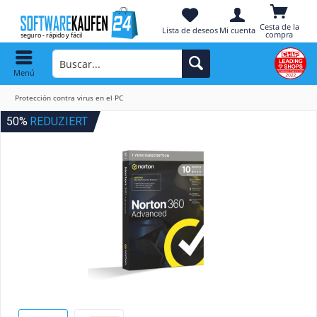
Cesta de la
Lista de deseos
Mi cuenta
compra
Menú
Protección contra virus en el PC
50%
REDUZIERT