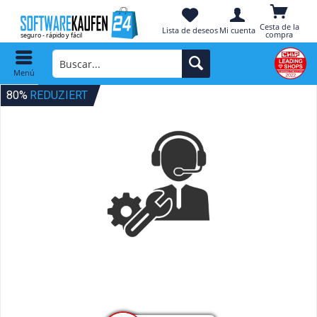
Cesta de la
Lista de deseos
Mi cuenta
compra
Menú
80%
REDUZIERT