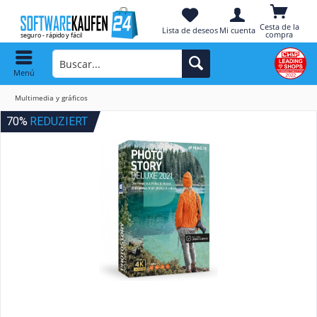
Cesta de la
Lista de deseos
Mi cuenta
compra
Menú
Multimedia y gráficos
70%
REDUZIERT