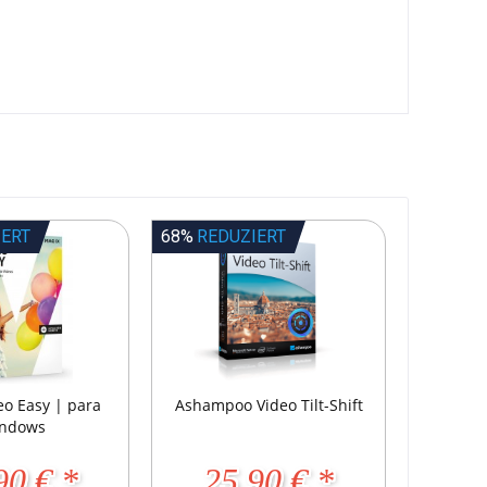
IERT
68%
REDUZIERT
eo Easy | para
Ashampoo Video Tilt-Shift
ndows
90 € *
25,90 € *