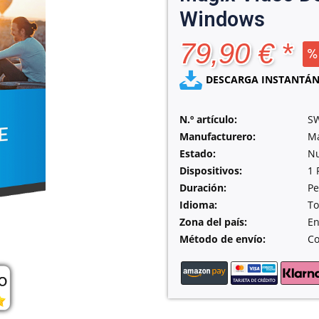
Windows
79,90 € *
DESCARGA INSTANTÁN
N.º artículo:
S
Manufacturero:
Ma
Estado:
N
Dispositivos:
1 
Duración:
Pe
Idioma:
To
Zona del país:
En
Método de envío:
Co