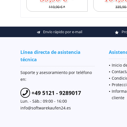
119,90 € *
335,90 
Envío rápido por e-mail
Pro
Línea directa de asistencia
Asistenc
técnica
Inicio d
Contact
Soporte y asesoramiento por teléfono
Condici
en:
Protecc
Informa
+49 5121 - 9289017
cliente
Lun. - Sáb.: 09:00 - 16:00
info@softwarekaufen24.es