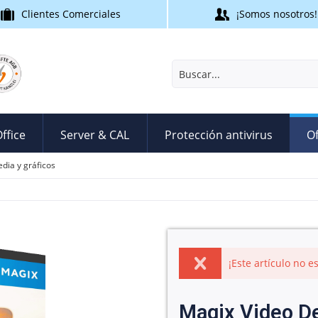
Clientes Comerciales
¡Somos nosotros!
ffice
Server & CAL
Protección antivirus
Of
dia y gráficos
¡Este artículo no 
Magix Video De