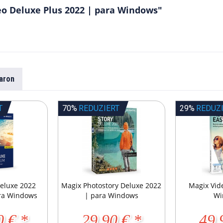
eo Deluxe Plus 2022 | para Windows"
aron
T
70%
REDUZIERT
29%
REDUZ
eluxe 2022
Magix Photostory Deluxe 2022
Magix Vid
ra Windows
| para Windows
Wi
0 € *
29,90 € *
49,