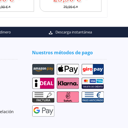
,90 € *
79,99 € *
 dinero
Descarga instantánea
Nuestros métodos de pago
celación