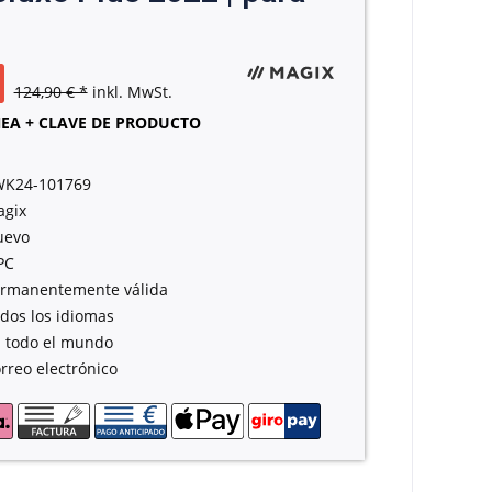
124,90 € *
inkl. MwSt.
EA + CLAVE DE PRODUCTO
WK24-101769
gix
uevo
PC
rmanentemente válida
dos los idiomas
 todo el mundo
rreo electrónico