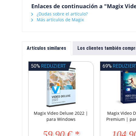
Enlaces de continuación a "Magix Vid
¿Dudas sobre el artículo?
Más artículos de Magix
Artículos similares
Los clientes también compr
50%
REDUZIERT
69%
REDUZIER
Magix Video Deluxe 2022 |
Magix Video D
para Windows
Premium | pa
59,90 € *
104,9