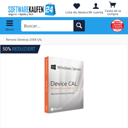
Cesta de la
Lista de deseos
Mi cuenta
compra
Menú
Remote Desktop 2008 CAL
50%
REDUZIERT