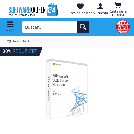
Cesta de la
Lista de deseos
Mi cuenta
compra
Menú
SQL Server 2019
30%
REDUZIERT