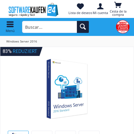
Cesta de la
Lista de deseos
Mi cuenta
compra
Menú
Windows Server 2016
83%
REDUZIERT