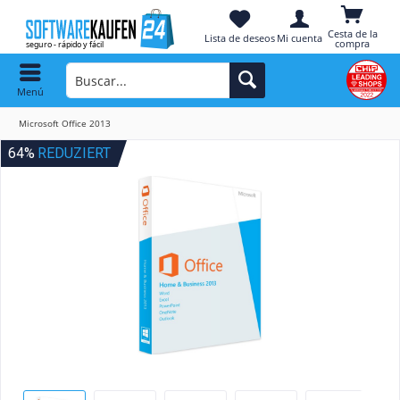
Cesta de la
Lista de deseos
Mi cuenta
compra
Menú
Microsoft Office 2013
64%
REDUZIERT