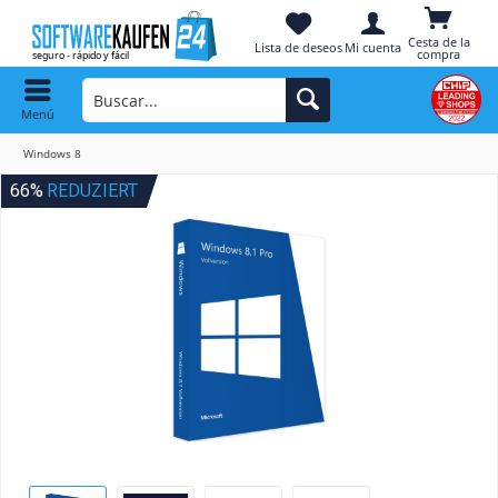
Cesta de la
Lista de deseos
Mi cuenta
compra
Menú
Windows 8
66%
REDUZIERT