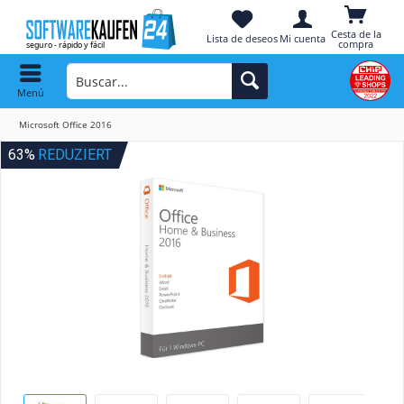
Cesta de la
Lista de deseos
Mi cuenta
compra
Menú
Microsoft Office 2016
63%
REDUZIERT